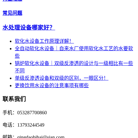
常见问题
水处理设备哪家好？
软化水设备工作原理详解！
全自动软化水设备｜自来水厂使用软化水工艺的水要软
些
锅炉软化水设备｜双级反渗透的设计与一级相比有一些
不同
单级反渗透设备和双级的区别，一眼区分！
更换饮用水设备的注意事项有哪些
联系我们
手机：053287700860
电话：13793244549
邮箱：qingdaobihai@sian.com