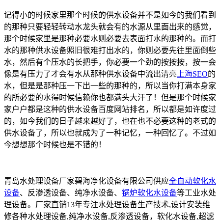
记得小的时候家里那个时候的供水设备并不是如今的我们看到
的那种只要轻轻转动水龙头就会有的水源从里面出来的感觉，
那个时候家里是那种必要水则必要去表面打水的那种的。而打
水的那种供水设备照旧很难打出水的，你则必要先往里面倒些
水，然后有个压水的长把手，你必要一个劲的按按按，按一会
像是有压力了才会有水从那种供水设备中流出清亮
上海SEO
的
水，但是是那种压一下出一些的那种的，所以当你打满本身家
的所必要的水得时候信赖你也都满头大汗了！但是那个时候家
家户户都是这种的供水设备百度网站排名，所以都是如许度过
的，如今我们的日子越来越好了，也在也不必要这种的老式的
供水设备了，所以也就成为了一种记忆，一种回忆了。不过如
今想想那个时候也是不错的！
青岛水处理设备厂家碧海净化设备有限公司供应
全自动软化水
设备
、反渗透设备、纯净水设备、
锅炉软化水设备
等工业水处
理设备。厂家直销13年专注水处理设备生产技术,设计安装维
修各种水处理设备,纯净水设备,反渗透设备，软化水设备,超滤