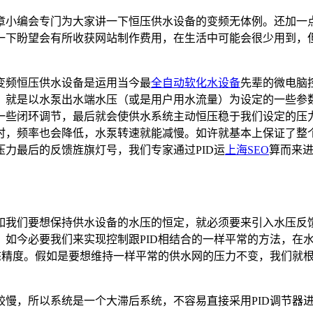
小编会专门为大家讲一下恒压供水设备的变频无体例。还加一点
一下盼望会有所收获网站制作费用，在生活中可能会很少用到，
变频恒压供水设备是运用当今最
全自动软化水设备
先辈的微电脑
，就是以水泵出水端水压（或是用户用水流量）为设定的一些参
一些闭环调节，最后就会使供水系统主动恒压稳于我们设定的压力
时，频率也会降低，水泵转速就能减慢。如许就基本上保证了整
力最后的反馈旌旗灯号，我们专家通过PID运
上海SEO
算而来
如我们要想保持供水设备的水压的恒定，就必须要来引入水压反
，如今必要我们来实现控制跟PID相结合的一样平常的方法，在
静态精度。假如是要想维持一样平常的供水网的压力不变，我们就
慢，所以系统是一个大滞后系统，不容易直接采用PID调节器进