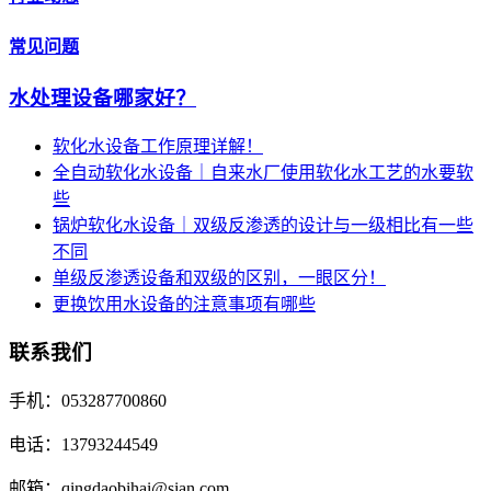
常见问题
水处理设备哪家好？
软化水设备工作原理详解！
全自动软化水设备｜自来水厂使用软化水工艺的水要软
些
锅炉软化水设备｜双级反渗透的设计与一级相比有一些
不同
单级反渗透设备和双级的区别，一眼区分！
更换饮用水设备的注意事项有哪些
联系我们
手机：053287700860
电话：13793244549
邮箱：qingdaobihai@sian.com