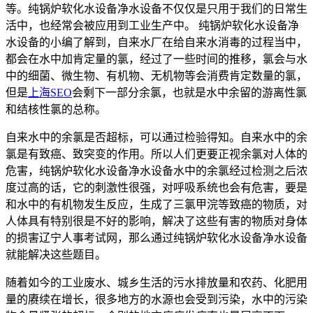
等。纯锅炉软化水设备净水设备不仅仅是只用于我们的日常生
活中，也经常会被应用到工业生产中。 纯锅炉软化水设备净
水设备的小编了解到，自来水厂在给自来水消毒的过程当中，
都会在水中加肯定量的氯，经过了一些时间的推移，氯会与水
中的细菌、微生物、有机物、无机物等会消费肯定数量的氯，
但是
上海SEO
会剩下一部分余氯，也就是水中余留的游离性氯
和结核性氯的总称。
自来水中的余氯是否超标，可以通过检验得知。自来水中的余
氯是有致癌、致突变的作用。所以人们更要正视余氯对人体的
危害，纯锅炉软化水设备净水设备水中的余氯经过检测之后浓
度过高的话，它的刺激性很强，对呼吸系统也会有危害，要是
和水中的有机物发生反应，生成了三氯甲浣等致癌的物质，对
人体具有特别很是不好的影响，解决了这些有害的物质对身体
的损害辽宁人事考试网，那么通过纯锅炉软化水设备净水设备
就能解决这些题目。
随着如今的工业废水、城乡生活的污水排放量和农药、化肥用
量的赓续在增长，很多地方的水源也会受到污染，水中的污染