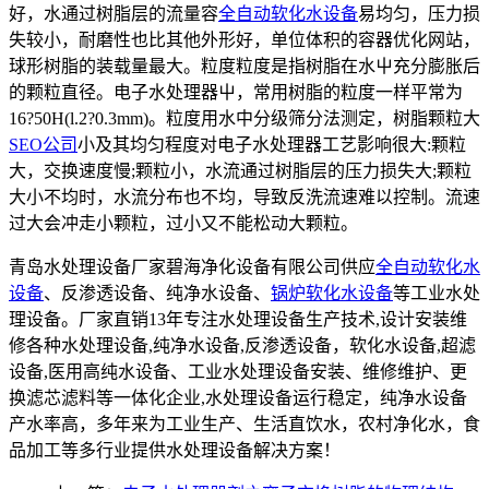
好，水通过树脂层的流量容
全自动软化水设备
易均匀，压力损
失较小，耐磨性也比其他外形好，单位体积的容器优化网站，
球形树脂的装载量最大。粒度粒度是指树脂在水屮充分膨胀后
的颗粒直径。电子水处理器屮，常用树脂的粒度一样平常为
16?50H(l.2?0.3mm)。粒度用水中分级筛分法测定，树脂颗粒大
SEO公司
小及其均匀程度对电子水处理器工艺影响很大:颗粒
大，交换速度慢;颗粒小，水流通过树脂层的压力损失大;颗粒
大小不均时，水流分布也不均，导致反洗流速难以控制。流速
过大会冲走小颗粒，过小又不能松动大颗粒。
青岛水处理设备厂家碧海净化设备有限公司供应
全自动软化水
设备
、反渗透设备、纯净水设备、
锅炉软化水设备
等工业水处
理设备。厂家直销13年专注水处理设备生产技术,设计安装维
修各种水处理设备,纯净水设备,反渗透设备，软化水设备,超滤
设备,医用高纯水设备、工业水处理设备安装、维修维护、更
换滤芯滤料等一体化企业,水处理设备运行稳定，纯净水设备
产水率高，多年来为工业生产、生活直饮水，农村净化水，食
品加工等多行业提供水处理设备解决方案！