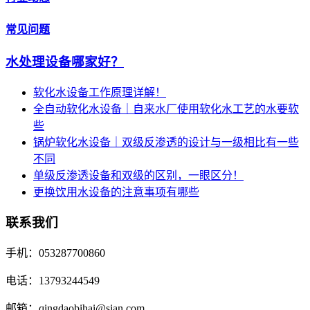
常见问题
水处理设备哪家好？
软化水设备工作原理详解！
全自动软化水设备｜自来水厂使用软化水工艺的水要软
些
锅炉软化水设备｜双级反渗透的设计与一级相比有一些
不同
单级反渗透设备和双级的区别，一眼区分！
更换饮用水设备的注意事项有哪些
联系我们
手机：053287700860
电话：13793244549
邮箱：qingdaobihai@sian.com