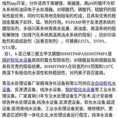
蚀剂app开发，分外适用于高硬度、高碱度、高pH的循环冷却
水系统和油田电子水处理器。对碳酸钙、磷酸钙、硫酸钙的阻
垢性能优秀，同时可有用地克制硅垢的形成，且具有优秀的稳
固金属离子如锌、锰、铁的作用。PAPEMP用于反渗透系统的
膜阻垢剂，多级闪蒸系统等高含盐量、高浊度、高温系统的阻
垢懈弛蚀（如煤汽化系统高温高浊水系统的阻垢），纺织印染
助剂和造纸助剂（返黄克制剂），可替换EDTA、DTPA、
NTA等。
双1，6-亚己基三胺五甲叉膦酸BHMTPMPABHMTPMPA是
锅炉软化水设备
高效的螯合型阻垢剂，对碳酸盐垢和硫酸盐垢
具有优秀的阻垢结果。BHMTPMPA在较宽的PH范围和120℃
高温下有极佳的水溶性和热稳固性，对钙离子容忍度高。
青岛水处理设备厂家碧海净化设备有限公司供应
全自动软化水
设备
、反渗透设备、纯净水设备、
锅炉软化水设备
等工业水处
理设备。厂家直销13年专注水处理设备生产技术,设计安装维
修各种水处理设备,纯净水设备,反渗透设备，软化水设备,超滤
设备,医用高纯水设备、工业水处理设备安装、维修维护、更
换滤芯滤料等一体化企业,水处理设备运行稳定，纯净水设备