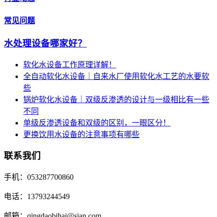
常见问题
水处理设备哪家好？
软化水设备工作原理详解！
全自动软化水设备｜自来水厂使用软化水工艺的水要软
些
锅炉软化水设备｜双级反渗透的设计与一级相比有一些
不同
单级反渗透设备和双级的区别，一眼区分！
更换饮用水设备的注意事项有哪些
联系我们
手机：053287700860
电话：13793244549
邮箱：qingdaobihai@sian.com