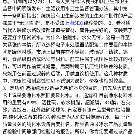
点。 详细可以分为： 1、看天资 中华人民共和国卫生部卫生
监督中间明确发布：生活饮用水卫生监督管理办法。其中第二
十一条明确指出：统统没有卫生部涉发的卫生允许批件的产品
都属于“无证驾驶”，是不受法
上海SEO
律珍爱的。 2、看材质
当代人装修水路改造都知道买管材、管件要买好的，安装完了
还要打个压试试水。为什么?怕跑水。水火无情，这是一件至
关紧张的事情。所以选择电子水处理器装配第二件要看的事情
就是罐体材质。市场上目前存在不锈钢，玻璃钢，铸铁，铝
制，食品级树脂或PVC等材料。前三种属于抗压性比较好的材
质，可以用作前置过滤器。后两种属于抗压性比较差的材质，
只能用在前置过滤器的后端，用做直饮机使用。这几种材质
中，抗压性和耐腐蚀性以不锈钢为最好。价格也相对较高。
3、定功能 选择纯水设备要先明确本身的目的，首先从大的概
念上说是要净化水照旧要软化水。 4、选滤料 目前净水材料常
用的重要有PP棉，活性碳，软水树脂，超滤膜，RO膜，石英
砂，麦饭石，红外线矿化球等. 肯定要有该产品型号的检验报
告,纯化水设备的核心功能就是为人们提供健康好水，每一个
质量过关的纯化水设备百度排名，都具备通过净水产品质量监
督检验中间等部门检验过的报告。所以，你肯定要通过该产品