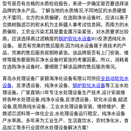
型号是否有合格的水质检验报告，来进一步确定是否要选择该
品牌的净水产品。 了解当地的水质情况,不同地区的水质硬度
大不雷同，北方的水质偏硬，在选购净水设备时，应该以离子
交换树脂滤芯的软水机为主新疆人事考试信息网，而南方的水
质偏软，工农业污染尤其是重金属污染紧张，对水质要求比较
高，应该选择高过滤精度的
锅炉软化水设备
RO反渗透纯化水
设备。 是否有完美的售后服务,因为纯水设备属于高技术的产
品，完美的售后服务就相称紧张。该品牌是否有上门安装、维
修等服务都是购买净水设备时紧张的考量因素。所以，消耗者
在选购净水设备时，要细致了解该品牌的售后服务情况。
青岛水处理设备厂家碧海净化设备有限公司供应
全自动软化水
设备
、反渗透设备、纯净水设备、
锅炉软化水设备
等工业水处
理设备。厂家直销13年专注水处理设备生产技术,设计安装维
修各种水处理设备,纯净水设备,反渗透设备，软化水设备,超滤
设备,医用高纯水设备、工业水处理设备安装、维修维护、更
换滤芯滤料等一体化企业,水处理设备运行稳定，纯净水设备
产水率高，多年来为工业生产、生活直饮水，农村净化水，食
品加工等多行业提供水处理设备解决方案！