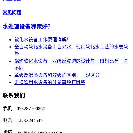
常见问题
水处理设备哪家好？
软化水设备工作原理详解！
全自动软化水设备｜自来水厂使用软化水工艺的水要软
些
锅炉软化水设备｜双级反渗透的设计与一级相比有一些
不同
单级反渗透设备和双级的区别，一眼区分！
更换饮用水设备的注意事项有哪些
联系我们
手机：053287700860
电话：13793244549
邮箱：qingdaobihai@sian.com