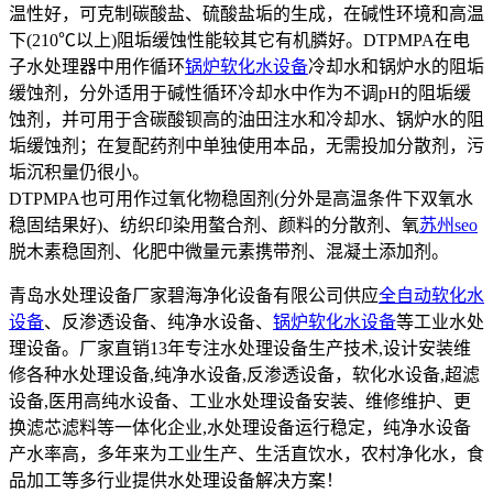
温性好，可克制碳酸盐、硫酸盐垢的生成，在碱性环境和高温
下(210℃以上)阻垢缓蚀性能较其它有机膦好。DTPMPA在电
子水处理器中用作循环
锅炉软化水设备
冷却水和锅炉水的阻垢
缓蚀剂，分外适用于碱性循环冷却水中作为不调pH的阻垢缓
蚀剂，并可用于含碳酸钡高的油田注水和冷却水、锅炉水的阻
垢缓蚀剂；在复配药剂中单独使用本品，无需投加分散剂，污
垢沉积量仍很小。
DTPMPA也可用作过氧化物稳固剂(分外是高温条件下双氧水
稳固结果好)、纺织印染用螯合剂、颜料的分散剂、氧
苏州seo
脱木素稳固剂、化肥中微量元素携带剂、混凝土添加剂。
青岛水处理设备厂家碧海净化设备有限公司供应
全自动软化水
设备
、反渗透设备、纯净水设备、
锅炉软化水设备
等工业水处
理设备。厂家直销13年专注水处理设备生产技术,设计安装维
修各种水处理设备,纯净水设备,反渗透设备，软化水设备,超滤
设备,医用高纯水设备、工业水处理设备安装、维修维护、更
换滤芯滤料等一体化企业,水处理设备运行稳定，纯净水设备
产水率高，多年来为工业生产、生活直饮水，农村净化水，食
品加工等多行业提供水处理设备解决方案！