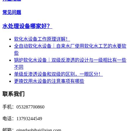
常见问题
水处理设备哪家好？
软化水设备工作原理详解！
全自动软化水设备｜自来水厂使用软化水工艺的水要软
些
锅炉软化水设备｜双级反渗透的设计与一级相比有一些
不同
单级反渗透设备和双级的区别，一眼区分！
更换饮用水设备的注意事项有哪些
联系我们
手机：053287700860
电话：13793244549
邮箱：qingdaobihai@sian.com