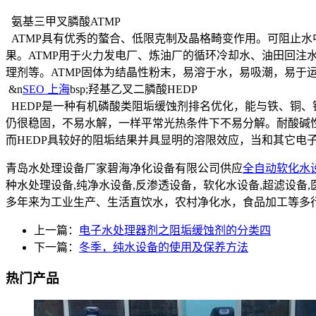
氨基三甲叉膦酸ATMP
ATMP具有优秀的螯合、低限克制及晶格畸变作用。可阻止水
果。ATMP用于火力发电厂、炼油厂的循环冷却水、油田回注
理剂等。ATMP固体为结晶性粉末，易溶于水，易吸潮，易
&n
SEO 上海
bsp;羟基乙叉二膦酸HEDP
HEDP是一种有机磷酸类阻垢缓蚀剂排名优化，能与铁、铜、
仍很稳固，不易水解，一样平常光热条件下不易分解。耐酸碱
而HEDP具较好的阻垢结果并具显明的溶限效应，当和其它电
青岛水处理设备厂家碧海净化设备有限公司供应
全自动软化水
种水处理设备,纯净水设备,反渗透设备，软化水设备,超滤设
多年来为工业生产、生活直饮水，农村净化水，食品加工等多
上一篇：
电子水处理器剂之阻垢缓蚀剂的分类四
下一篇：
冬季，纯水设备的使用及保养方法
热门产品