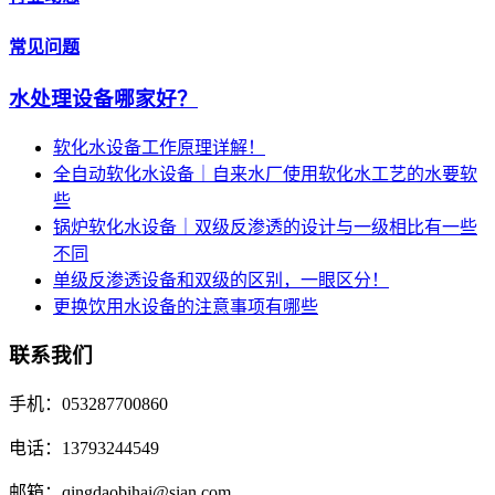
常见问题
水处理设备哪家好？
软化水设备工作原理详解！
全自动软化水设备｜自来水厂使用软化水工艺的水要软
些
锅炉软化水设备｜双级反渗透的设计与一级相比有一些
不同
单级反渗透设备和双级的区别，一眼区分！
更换饮用水设备的注意事项有哪些
联系我们
手机：053287700860
电话：13793244549
邮箱：qingdaobihai@sian.com