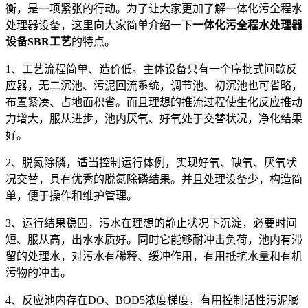
衡，是一项紧张的行动。为了让大家更加了解一体化污全程水
处理器设备，这里向大家简单介绍一下
一体化污全程水处理器
设备SBR工艺
的特点。
1、工艺流程简单、造价低。主体设备只有一个序批式间歇反
应器，无二沉池、污泥回流系统，调节池、初沉池也可省略，
布置紧凑、占地面积省。而且理想的推流过程使生化反应推动
力增大，服从进步，池内厌氧、好氧处于交替状况，净化结果
好。
2、脱氮除磷，适当控制运行体例，实现好氧、缺氧、厌氧状
况交替，具有优秀的脱氮除磷结果。并且处理设备少，构造简
单，便于操作和维护管理。
3、运行结果稳固，污水在理想的静止状况下沉淀，必要时间
短、服从高，出水水质好。同时它能够耐冲击负荷，池内有滞
留的处理水，对污水有稀释、缓冲作用，有用抵抗水量和有机
污物的冲击。
4、反应池内存在DO、BOD5浓度梯度，有用控制活性污泥膨