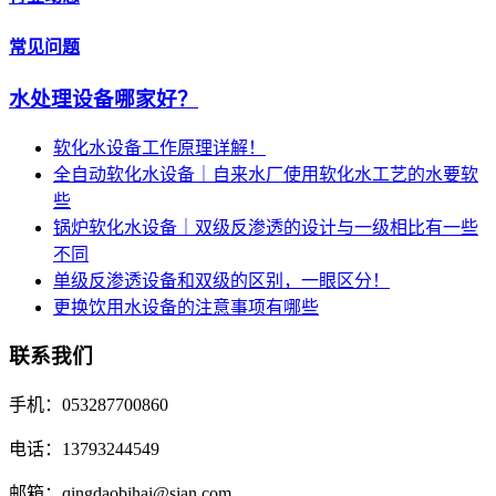
常见问题
水处理设备哪家好？
软化水设备工作原理详解！
全自动软化水设备｜自来水厂使用软化水工艺的水要软
些
锅炉软化水设备｜双级反渗透的设计与一级相比有一些
不同
单级反渗透设备和双级的区别，一眼区分！
更换饮用水设备的注意事项有哪些
联系我们
手机：053287700860
电话：13793244549
邮箱：qingdaobihai@sian.com