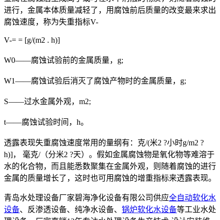
进行，金属本体质量减轻了，用腐蚀前后质量的改变最来求出
腐蚀速度，称为失重指标V-
V-= = [g/(m2 . h)]
W0——腐蚀试验前的金属质量，g;
W1——腐蚀试验后消灭了腐蚀产物时的金属质量，g;
S——过水金属外观，m2;
t——腐蚀试验时间，h。
透露表现失重腐蚀速度常用的量纲有：克/(米2 ?小时g/m2 ?
h)]， 毫克/（分米2 ?天）。假如金属腐蚀物是氧化物等难溶于
水的化合物，而且能悉数聚集在金属外观，则随着腐蚀的进行
金属的质量增长了，这时也可用腐蚀的增重指标来透露表现。
青岛水处理设备厂家碧海净化设备有限公司供应
全自动软化水
设备
、反渗透设备、纯净水设备、
锅炉软化水设备
等工业水处