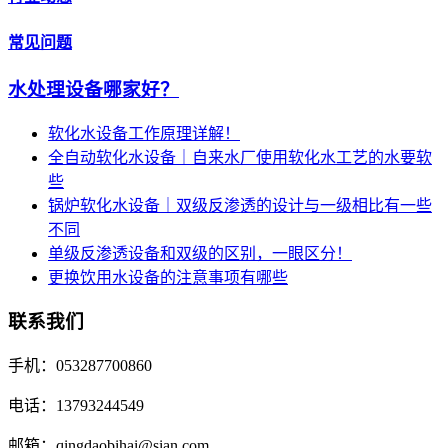
常见问题
水处理设备哪家好？
软化水设备工作原理详解！
全自动软化水设备｜自来水厂使用软化水工艺的水要软
些
锅炉软化水设备｜双级反渗透的设计与一级相比有一些
不同
单级反渗透设备和双级的区别，一眼区分！
更换饮用水设备的注意事项有哪些
联系我们
手机：053287700860
电话：13793244549
邮箱：qingdaobihai@sian.com