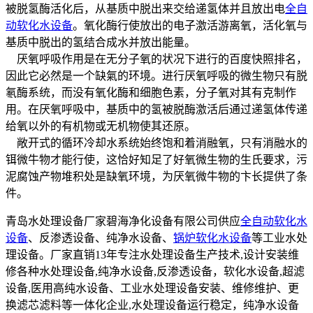
被脱氢酶活化后，从基质中脱出来交给递氢体并且放出电
全自
动软化水设备
。氧化酶行使放出的电子激活游离氧，活化氧与
基质中脱出的氢结合成水并放出能量。
厌氧呼吸作用是在无分子氧的状况下进行的百度快照排名，
因此它必然是一个缺氣的环境。进行厌氧呼吸的微生物只有脱
氡酶系统，而没有氧化酶和细胞色素，分子氧对其有克制作
用。在厌氧呼吸中，基质中的氢被脱酶激活后通过递氢体传递
给氧以外的有机物或无机物使其还原。
敞开式的循环冷却水系统始终饱和着消融氧，只有消融水的
铒微牛物才能行使，这恰好知足了好氧微生物的生氏要求，污
泥腐蚀产物堆积处是缺氧环境，为厌氧微牛物的卞长提供了条
件。
青岛水处理设备厂家碧海净化设备有限公司供应
全自动软化水
设备
、反渗透设备、纯净水设备、
锅炉软化水设备
等工业水处
理设备。厂家直销13年专注水处理设备生产技术,设计安装维
修各种水处理设备,纯净水设备,反渗透设备，软化水设备,超滤
设备,医用高纯水设备、工业水处理设备安装、维修维护、更
换滤芯滤料等一体化企业,水处理设备运行稳定，纯净水设备