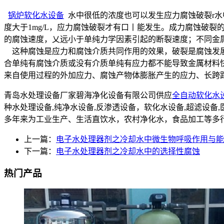
锅炉软化水设备
水中很低的浓度也可以发生应力腐蚀破裂r水中
度大于1mg/L，应力腐蚀破裂才有口丨能发生。成力腐蚀破
的腐蚀速度，乂远小于单纯力学因素引起的断裂速度；不同金
这种腐蚀是应力和腐蚀介质共同作用的效果，破裂是腐蚀发展
合单纯有腐蚀介质或没有介质单纯有应力都不能导致金厲材料
来自使用过程的外加应力、腐蚀产物体膨胀产生的应力、长跨
青岛水处理设备厂家碧海净化设备有限公司供应
全自动软化水
种水处理设备,纯净水设备,反渗透设备，软化水设备,超滤设
多年来为工业生产、生活直饮水，农村净化水，食品加工等多
上一篇：
电子水处理器剂之冷却水中微生物呼吸作用与能
下一篇：
电子水处理器剂之冷却水中的选择性腐蚀
热门产品