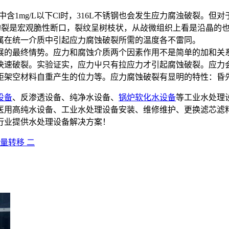
含1mg/L以下Cl时，316L不锈钢也会发生应力腐浊破裂。但
裂的裂是宏观脆性断口，裂纹呈树枝状，从敁微组织上看是沿晶的
属在统一介质中引起应力腐蚀破裂所需的温度各不雷同。
的最终情势。应力和腐蚀介质两个因素作用不是简单的加和关
快速破裂。实验证实，应力屮只有拉应力才引起腐蚀破裂。应力
距架空材料自重产生的位力等。应力腐蚀破裂有显明的特性：昏
设备
、反渗透设备、纯净水设备、
锅炉软化水设备
等工业水处理
备,医用高纯水设备、工业水处理设备安装、维修维护、更换滤芯滤
行业提供水处理设备解决方案！
量转移 二