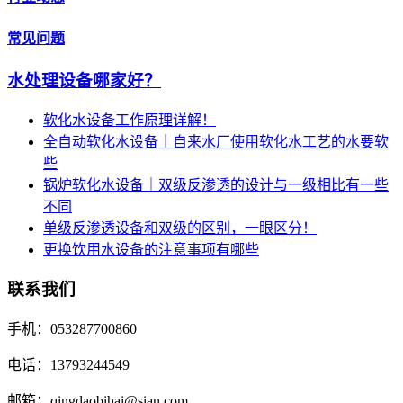
常见问题
水处理设备哪家好？
软化水设备工作原理详解！
全自动软化水设备｜自来水厂使用软化水工艺的水要软
些
锅炉软化水设备｜双级反渗透的设计与一级相比有一些
不同
单级反渗透设备和双级的区别，一眼区分！
更换饮用水设备的注意事项有哪些
联系我们
手机：053287700860
电话：13793244549
邮箱：qingdaobihai@sian.com