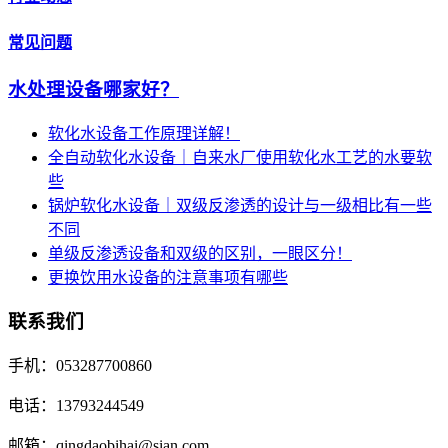
常见问题
水处理设备哪家好？
软化水设备工作原理详解！
全自动软化水设备｜自来水厂使用软化水工艺的水要软
些
锅炉软化水设备｜双级反渗透的设计与一级相比有一些
不同
单级反渗透设备和双级的区别，一眼区分！
更换饮用水设备的注意事项有哪些
联系我们
手机：053287700860
电话：13793244549
邮箱：qingdaobihai@sian.com