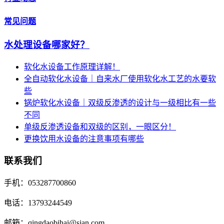
常见问题
水处理设备哪家好？
软化水设备工作原理详解！
全自动软化水设备｜自来水厂使用软化水工艺的水要软
些
锅炉软化水设备｜双级反渗透的设计与一级相比有一些
不同
单级反渗透设备和双级的区别，一眼区分！
更换饮用水设备的注意事项有哪些
联系我们
手机：053287700860
电话：13793244549
邮箱：qingdaobihai@sian.com