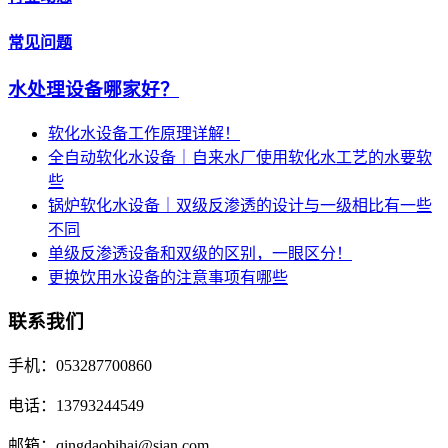
常见问题
水处理设备哪家好？
软化水设备工作原理详解！
全自动软化水设备｜自来水厂使用软化水工艺的水要软
些
锅炉软化水设备｜双级反渗透的设计与一级相比有一些
不同
单级反渗透设备和双级的区别，一眼区分！
更换饮用水设备的注意事项有哪些
联系我们
手机：053287700860
电话：13793244549
邮箱：qingdaobihai@sian.com