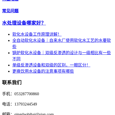
常见问题
水处理设备哪家好？
软化水设备工作原理详解！
全自动软化水设备｜自来水厂使用软化水工艺的水要软
些
锅炉软化水设备｜双级反渗透的设计与一级相比有一些
不同
单级反渗透设备和双级的区别，一眼区分！
更换饮用水设备的注意事项有哪些
联系我们
手机：053287700860
电话：13793244549
邮箱：qingdaobihai@sian.com