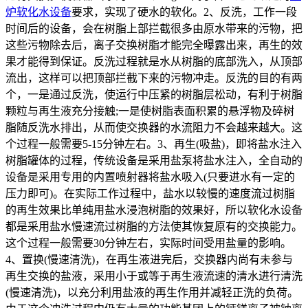
炉软化水设备
要求，实现了硬水的软化。2、反洗，工作一段
时间后的设备，会在树脂上部拦截很多由原水带来的污物，把
这些污物除去后，离子交换树脂才能完全曝露出来，再生的效
果才能得到保证。反洗过程就是水从树脂的底部洗入，从顶部
流出，这样可以把顶部拦截下来的污物冲走。反洗的目的有两
个，一是通过反洗，使运行中压紧的树脂层松动，有利于树脂
颗粒与再生液充分接触;一是使树脂表面积累的悬浮物及碎树
脂随反洗水排出，从而使交换器的水流阻力不会越来越大。这
个过程一般需要5-15分钟左右。3、再生(吸盐)，即将盐水注入
树脂罐体的过程，传统设备是采用盐泵将盐水注入，全自动的
设备是采用专用的内置喷射器将盐水吸入(只要进水有一定的
压力即可)。在实际工作过程中，盐水以较慢的速度流过树脂
的再生效果比单纯用盐水浸泡树脂的效果好，所以软化水设备
都是采用盐水慢速流过树脂的方法使其恢复原有的交换能力。
这个过程一般需要30分钟左右，实际时间受用盐量的影响。
4、置换(慢速清洗)，在再生液进完后，交换器内尚有未参与
再生交换的盐液，采用小于或等于再生液流速的清水进行清洗
(慢速清洗)，以充分利用盐液的再生作用并减轻正洗的负荷。