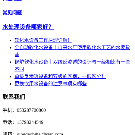
常见问题
水处理设备哪家好？
软化水设备工作原理详解！
全自动软化水设备｜自来水厂使用软化水工艺的水要软
些
锅炉软化水设备｜双级反渗透的设计与一级相比有一些
不同
单级反渗透设备和双级的区别，一眼区分！
更换饮用水设备的注意事项有哪些
联系我们
手机：053287700860
电话：13793244549
邮箱：qingdaobihai@sian.com